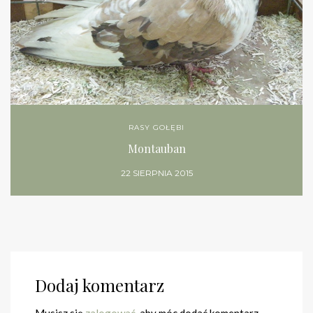
RASY GOŁĘBI
Montauban
22 SIERPNIA 2015
Dodaj komentarz
Musisz się
zalogować
, aby móc dodać komentarz.