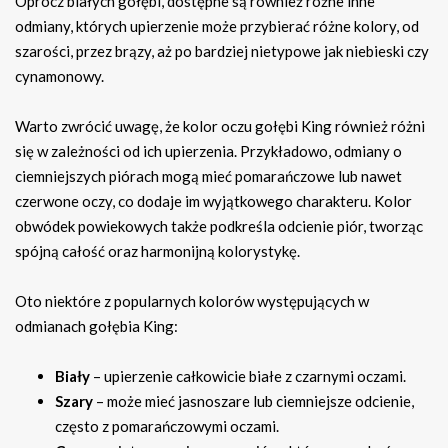
Oprócz białych gołębi, dostępne są również różne inne
odmiany, których upierzenie może przybierać różne kolory, od
szarości, przez brązy, aż po bardziej nietypowe jak niebieski czy
cynamonowy.
Warto zwrócić uwagę, że kolor oczu gołębi King również różni
się w zależności od ich upierzenia. Przykładowo, odmiany o
ciemniejszych piórach mogą mieć pomarańczowe lub nawet
czerwone oczy, co dodaje im wyjątkowego charakteru. Kolor
obwódek powiekowych także podkreśla odcienie piór, tworząc
spójną całość oraz harmonijną kolorystykę.
Oto niektóre z popularnych kolorów występujących w
odmianach gołębia King:
Biały
– upierzenie całkowicie białe z czarnymi oczami.
Szary
– może mieć jasnoszare lub ciemniejsze odcienie,
często z pomarańczowymi oczami.