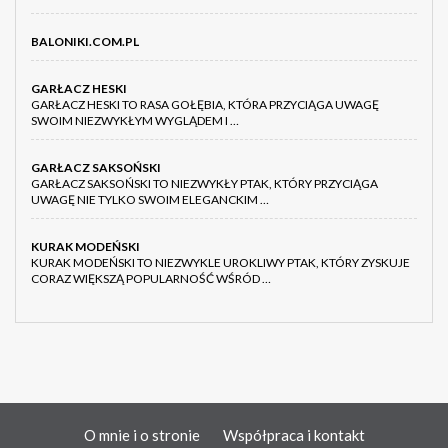
BALONIKI.COM.PL
GARŁACZ HESKI
GARŁACZ HESKI TO RASA GOŁĘBIA, KTÓRA PRZYCIĄGA UWAGĘ
SWOIM NIEZWYKŁYM WYGLĄDEM I …
GARŁACZ SAKSOŃSKI
GARŁACZ SAKSOŃSKI TO NIEZWYKŁY PTAK, KTÓRY PRZYCIĄGA
UWAGĘ NIE TYLKO SWOIM ELEGANCKIM …
KURAK MODEŃSKI
KURAK MODEŃSKI TO NIEZWYKLE UROKLIWY PTAK, KTÓRY ZYSKUJE
CORAZ WIĘKSZĄ POPULARNOŚĆ WŚRÓD …
O mnie i o stronie
Współpraca i kontakt