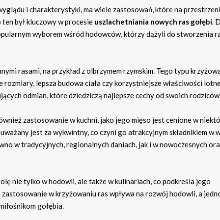
ądu i charakterystyki, ma wiele zastosowań, które na przestrzeni
 ten był kluczowy w procesie
uszlachetniania nowych ras gołębi
. 
popularnym wyborem wśród hodowców, którzy dążyli do stworzenia r
nnymi rasami, na przykład z olbrzymem rzymskim. Tego typu krzyżow
e rozmiary, lepsza budowa ciała czy korzystniejsze właściwości lotne
ących odmian, które dziedziczą najlepsze cechy od swoich rodziców
wnież zastosowanie w kuchni, jako jego mięso jest cenione w niekt
k uważany jest za wykwintny, co czyni go atrakcyjnym składnikiem w w
no w tradycyjnych, regionalnych daniach, jak i w nowoczesnych or
 nie tylko w hodowli, ale także w kulinariach, co podkreśla jego
o zastosowanie w krzyżowaniu ras wpływa na rozwój hodowli, a jedn
miłośnikom gołębia.