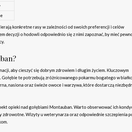
y
ne
erają konkretne rasy w zależności od swoich preferencji i celów
m decyzji o hodowli odpowiednio się z nimi zapoznać, by mieć pewno
cy.
uban?
acji, aby cieszyć się dobrym zdrowiem i długim życiem. Kluczowym
. Gołębie te potrzebują zróżnicowanego pokarmu bogatego w białko
arna, nasiona oraz świeże owoce i warzywa, które dostarczą niezbęd
spekt opieki nad gołębiami Montauban. Warto obserwować ich kondyc
y zdrowotne. Wizyty u weterynarza oraz odpowiednie szczepienia 
kom.