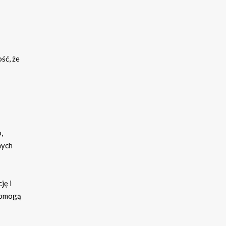
ść, że
,
nych
ję i
pomogą