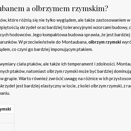
taubanem a olbrzymem rzymskim?
ów, które różnią się nie tylko wyglądem, ale także zastosowaniem w
zpiętością skrzydeł oraz bardziej tolerancyjnymi wzorcami budowy, 
ujących hodowców. Jego kompaktowa budowa sprawia, że jest bardziej
h warunków. W przeciwieństwie do Montaubana,
olbrzym rzymski
wyró
dem, co czyni go bardziej imponującym ptakiem.
 wymiary ciała ptaków, ale także ich temperament i zdolności. Monta
innych ptaków, natomiast olbrzym rzymski może być bardziej dominują
w grupie. Warto również zwrócić uwagę na różnice w ich przystoso
zydeł jest bardziej elastyczny w locie, z kolei olbrzym rzymski, z ra
aniu.
ymski