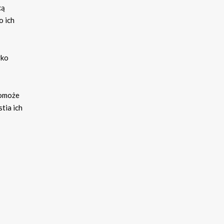
cą
o ich
yko
pomoże
tia ich