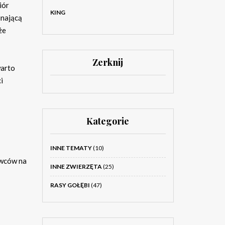
iór
KING
inającą
że
Zerknij
warto
i
Kategorie
INNE TEMATY
(10)
owców na
INNE ZWIERZĘTA
(25)
RASY GOŁĘBI
(47)