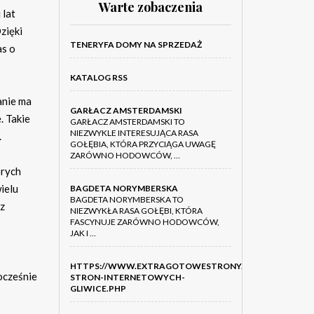
Warte zobaczenia
 lat
Dzięki
TENERYFA DOMY NA SPRZEDAŻ
as o
KATALOG RSS
anie ma
GARŁACZ AMSTERDAMSKI
. Takie
GARŁACZ AMSTERDAMSKI TO
NIEZWYKLE INTERESUJĄCA RASA
.
GOŁĘBIA, KTÓRA PRZYCIĄGA UWAGĘ
ZARÓWNO HODOWCÓW, …
órych
ielu
BAGDETA NORYMBERSKA
BAGDETA NORYMBERSKA TO
az
NIEZWYKŁA RASA GOŁĘBI, KTÓRA
FASCYNUJE ZARÓWNO HODOWCÓW,
JAK I …
HTTPS://WWW.EXTRAGOTOWESTRONY.PL/SLASK/TWORZ
ocześnie
STRON-INTERNETOWYCH-
GLIWICE.PHP