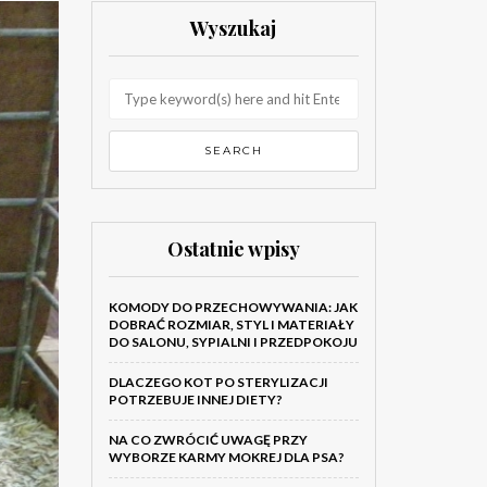
Wyszukaj
Ostatnie wpisy
KOMODY DO PRZECHOWYWANIA: JAK
DOBRAĆ ROZMIAR, STYL I MATERIAŁY
DO SALONU, SYPIALNI I PRZEDPOKOJU
DLACZEGO KOT PO STERYLIZACJI
POTRZEBUJE INNEJ DIETY?
NA CO ZWRÓCIĆ UWAGĘ PRZY
WYBORZE KARMY MOKREJ DLA PSA?