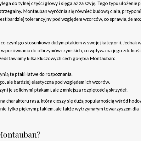
zylega do tylnej części głowy i sięga aż za szyję. Tego typu ułożenie p
dostrzegalny. Montauban wyróżnia się również budową ciała, przypom
 Jest bardziej tolerancyjny pod względem wzorców, co sprawia, że mo
co czyni go stosunkowo dużym ptakiem w swojej kategorii. Jednak 
a w porównaniu do olbrzymów rzymskich, co wpływa na jego zdolnośc
 przedstawiamy kilka kluczowych cech gołębia Montauban:
zynią te ptaki łatwe do rozpoznania.
go, ale bardziej elastyczna pod względem ich wzorów.
zyni je solidnymi ptakami, ale z mniejsza rozpiętością skrzydeł.
na charakteru rasa, która cieszy się dużą popularnością wśród hod
st nie tylko pięknym ptakiem, ale także wytrzymałym towarzyszem dla
 Montauban?