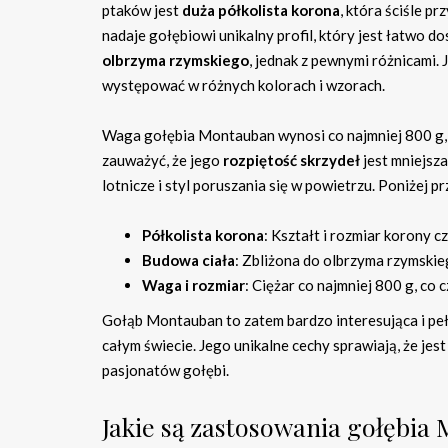
ptaków jest
duża półkolista korona
, która ściśle pr
nadaje gołębiowi unikalny profil, który jest łatwo 
olbrzyma rzymskiego
, jednak z pewnymi różnicami.
występować w różnych kolorach i wzorach.
Waga gołębia Montauban wynosi co najmniej 800 g, 
zauważyć, że jego
rozpiętość skrzydeł
jest mniejsz
lotnicze i styl poruszania się w powietrzu. Poniżej
Półkolista korona
: Kształt i rozmiar korony c
Budowa ciała
: Zbliżona do olbrzyma rzymskie
Waga i rozmiar
: Ciężar co najmniej 800 g, co c
Gołąb Montauban to zatem bardzo interesująca i peł
całym świecie. Jego unikalne cechy sprawiają, że je
pasjonatów gołębi.
Jakie są zastosowania gołębia