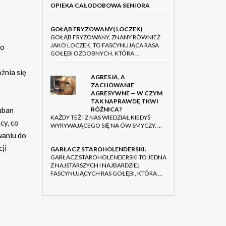
OPIEKA CAŁODOBOWA SENIORA
GOŁĄB FRYZOWANY( LOCZEK)
GOŁĄB FRYZOWANY, ZNANY RÓWNIEŻ
JAKO LOCZEK, TO FASCYNUJĄCA RASA
co
GOŁĘBI OZDOBNYCH, KTÓRA …
żnia się
AGRESJA, A
ZACHOWANIE
AGRESYWNE — W CZYM
TAK NAPRAWDĘ TKWI
uban
RÓŻNICA?
KAŻDY TEŻ I Z NAS WIEDZIAŁ KIEDYŚ
cy, co
WYRYWAJĄCEGO SIĘ NA ÓW SMYCZY, …
waniu do
cji
GARŁACZ STAROHOLENDERSKI.
GARŁACZ STAROHOLENDERSKI TO JEDNA
Z NAJSTARSZYCH I NAJBARDZIEJ
FASCYNUJĄCYCH RAS GOŁĘBI, KTÓRA …