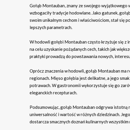
Gołąb Montauban, znany ze swojego wyjątkowego wygl
wzbogaciły tradycje hodowlane. Jako gatunek, gołąb
swoim unikalnym cechom i właściwościom, stał się 
lepszych parametrach.
W hodowli gołębi Montauban często krzyżuje się z i
na celu uzyskanie pożądanych cech, takich jak większ
praktyki prowadzą do powstawania nowych, interesuj
Oprócz znaczenia w hodowli, gołąb Montauban ma ró
regionach. Mięso gołębia jest delikatne, a jego sma
potrawach. W gastronomii wykorzystuje się go zarów
eleganckich recepturach.
Podsumowując, gołąb Montauban odgrywa istotną rolę
uniwersalność i wartość w różnych dziedzinach. Jeg
dostarcza smacznych doznań kulinarnych wszystkim 