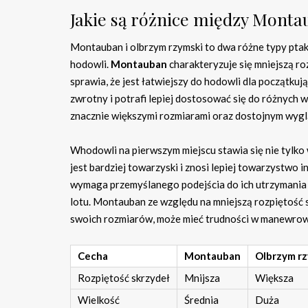
Jakie są różnice między Mon
Montauban i olbrzym rzymski to dwa różne typy ptak
hodowli.
Montauban
charakteryzuje się mniejszą ro
sprawia, że jest łatwiejszy do hodowli dla początk
zwrotny i potrafi lepiej dostosować się do różnyc
znacznie większymi rozmiarami oraz dostojnym wyglą
Whodowli na pierwszym miejscu stawia się nie tylko
jest bardziej towarzyski i znosi lepiej towarzystwo 
wymaga przemyślanego podejścia do ich utrzymania 
lotu. Montauban ze względu na mniejszą rozpiętość skr
swoich rozmiarów, może mieć trudności w manewrow
Cecha
Montauban
Olbrzym rz
Rozpiętość skrzydeł
Mnijsza
Większa
Wielkość
Średnia
Duża