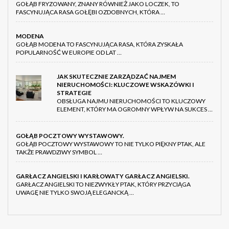
GOŁĄB FRYZOWANY, ZNANY RÓWNIEŻ JAKO LOCZEK, TO
FASCYNUJĄCA RASA GOŁĘBI OZDOBNYCH, KTÓRA …
MODENA
GOŁĄB MODENA TO FASCYNUJĄCA RASA, KTÓRA ZYSKAŁA
POPULARNOŚĆ W EUROPIE OD LAT …
JAK SKUTECZNIE ZARZĄDZAĆ NAJMEM
NIERUCHOMOŚCI: KLUCZOWE WSKAZÓWKI I
STRATEGIE
OBSŁUGA NAJMU NIERUCHOMOŚCI TO KLUCZOWY
ELEMENT, KTÓRY MA OGROMNY WPŁYW NA SUKCES …
GOŁĄB POCZTOWY WYSTAWOWY.
GOŁĄB POCZTOWY WYSTAWOWY TO NIE TYLKO PIĘKNY PTAK, ALE
TAKŻE PRAWDZIWY SYMBOL …
GARŁACZ ANGIELSKI I KARŁOWATY GARŁACZ ANGIELSKI.
GARŁACZ ANGIELSKI TO NIEZWYKŁY PTAK, KTÓRY PRZYCIĄGA
UWAGĘ NIE TYLKO SWOJĄ ELEGANCKĄ …