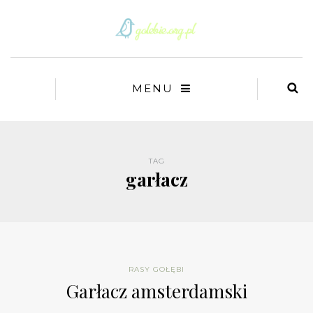
MENU
TAG
garłacz
RASY GOŁĘBI
Garłacz amsterdamski