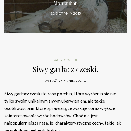
Montauban
22 SIERPNIA 2015
RASY GOŁĘBI
Siwy garłacz czeski.
29 PAŹDZIERNIKA 2010
Siwy garłacz czeski to rasa gołębia, która wyróżnia się nie
tylko swoim unikalnym siwym ubarwieniem, ale także
osobliwościami, które sprawiają, że zyskuje coraz większe
zainteresowanie wśród hodowców. Choć nie jest
najpopularniejszą rasą, jej charakterystyczne cechy, takie jak
jasnolodowoniebieski kolor i…