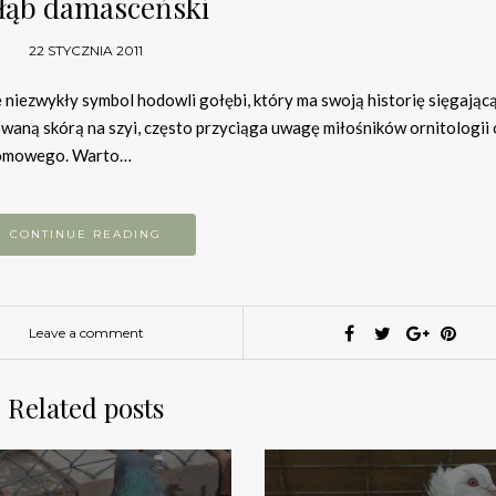
łąb damasceński
22 STYCZNIA 2011
e niezwykły symbol hodowli gołębi, który ma swoją historię sięgając
owaną skórą na szyi, często przyciąga uwagę miłośników ornitologii
 domowego. Warto…
CONTINUE READING
Leave a comment
Related posts