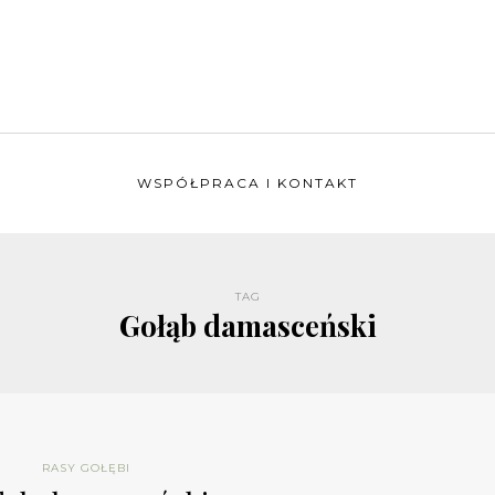
WSPÓŁPRACA I KONTAKT
TAG
Gołąb damasceński
RASY GOŁĘBI