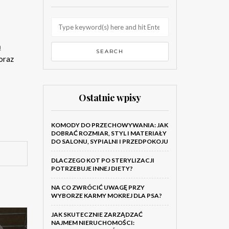
ą
 oraz
Ostatnie wpisy
KOMODY DO PRZECHOWYWANIA: JAK
DOBRAĆ ROZMIAR, STYL I MATERIAŁY
DO SALONU, SYPIALNI I PRZEDPOKOJU
DLACZEGO KOT PO STERYLIZACJI
POTRZEBUJE INNEJ DIETY?
NA CO ZWRÓCIĆ UWAGĘ PRZY
WYBORZE KARMY MOKREJ DLA PSA?
JAK SKUTECZNIE ZARZĄDZAĆ
NAJMEM NIERUCHOMOŚCI: