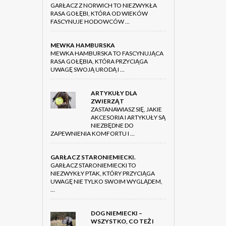
GARŁACZ Z NORWICH TO NIEZWYKŁA
RASA GOŁĘBI, KTÓRA OD WIEKÓW
FASCYNUJE HODOWCÓW …
MEWKA HAMBURSKA
MEWKA HAMBURSKA TO FASCYNUJĄCA
RASA GOŁĘBIA, KTÓRA PRZYCIĄGA
UWAGĘ SWOJĄ URODĄ I …
ARTYKUŁY DLA
ZWIERZĄT
ZASTANAWIASZ SIĘ, JAKIE
AKCESORIA I ARTYKUŁY SĄ
NIEZBĘDNE DO
ZAPEWNIENIA KOMFORTU I …
GARŁACZ STARONIEMIECKI.
GARŁACZ STARONIEMIECKI TO
NIEZWYKŁY PTAK, KTÓRY PRZYCIĄGA
UWAGĘ NIE TYLKO SWOIM WYGLĄDEM,
…
DOG NIEMIECKI –
WSZYSTKO, CO TEŻ I