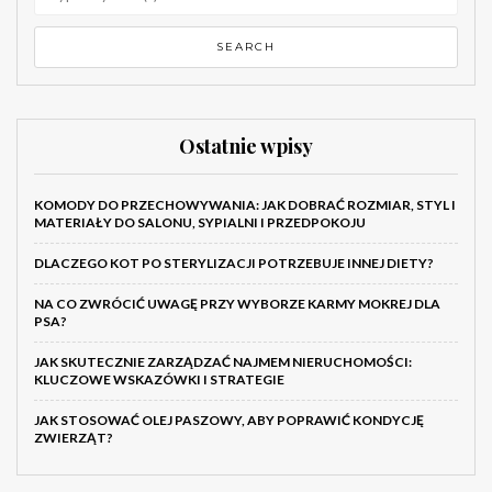
Ostatnie wpisy
KOMODY DO PRZECHOWYWANIA: JAK DOBRAĆ ROZMIAR, STYL I
MATERIAŁY DO SALONU, SYPIALNI I PRZEDPOKOJU
DLACZEGO KOT PO STERYLIZACJI POTRZEBUJE INNEJ DIETY?
NA CO ZWRÓCIĆ UWAGĘ PRZY WYBORZE KARMY MOKREJ DLA
PSA?
JAK SKUTECZNIE ZARZĄDZAĆ NAJMEM NIERUCHOMOŚCI:
KLUCZOWE WSKAZÓWKI I STRATEGIE
JAK STOSOWAĆ OLEJ PASZOWY, ABY POPRAWIĆ KONDYCJĘ
ZWIERZĄT?