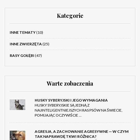
Kategorie
INNE TEMATY
(10)
INNE ZWIERZĘTA
(25)
RASY GOŁĘBI
(47)
Warte zobaczenia
HUSKY SYBERYJSKI I JEGO WYMAGANIA
HUSKY SYBERYJSKIE SĄ JEDNĄ Z
NAJINTELIGENTNIEJSZYCH RAS PSÓW NA ŚWIECIE,
POMIJAJĄC OCZYWIŚCIE …
AGRESJA, A ZACHOWANIE AGRESYWNE — W CZYM
TAK NAPRAWDĘ TKWI RÓŻNICA?