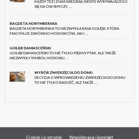
KAŻDY TEŻ I Z NAS WIEDZIAŁ KIEDYŚ WYRYWAJĄCEGO
SIĘ NA ÓW SMYCZY, …
BAGDETA NORYMBERSKA
BAGDETA NORYMBERSKA TO NIEZWYKŁA RASA GOŁĘBI, KTÓRA
FASCYNUJE ZARÓWNO HODOWCÓW, JAK I …
GOŁĄB DAMASCEŃSKI
GOŁĄB DAMASCEŃSKI TO NIE TYLKO PIĘKNY PTAK, ALE TAKŻE
NIEZWYKŁY SYMBOL HODOWLI …
WYBÓR ZWIERZĘCIA DO DOMU
DECYZJA O WPROWADZENIU ZWIERZĘCIA DO DOMU
TO NIE TYLKO RADOŚĆ, ALE TAKŻE …
O mnie i o stronie
Współpraca i kontakt